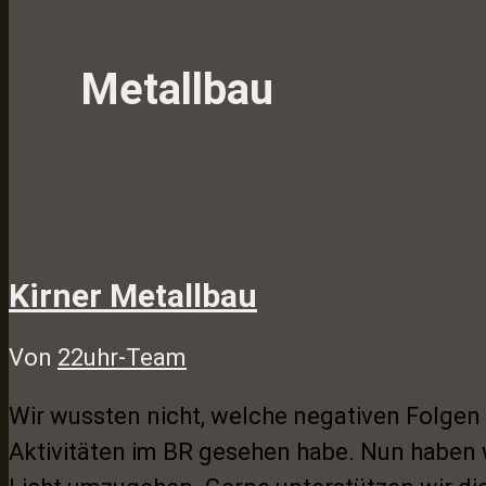
Metallbau
Kirner Metallbau
Von
22uhr-Team
Wir wussten nicht, welche negativen Folgen 
Aktivitäten im BR gesehen habe. Nun haben